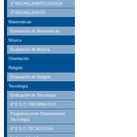
1º BACHILLERATO LENGUA
2º BACHILLERATO
Matemáticas
Evaluación de Matemáticas
Música
Evaluación de Música
Orientación
Religión
Evaluación de Religión
Tecnología
Evaluación de Tecnología
4º E.S.O: INFORMÁTICA
Programaciones Departamento
Tecnología
4º E.S.O TECNOLOGÍA