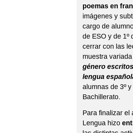
poemas en fra
imágenes y subtí
cargo de alumno
de ESO y de 1º d
cerrar con las l
muestra variad
género escrito
lengua español
alumnas de 3º y 
Bachillerato.
Para finalizar el
Lengua hizo
ent