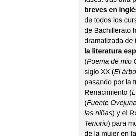
breves en inglé
de todos los cur
de Bachillerato 
dramatizada de
la literatura es
(
Poema de mio 
siglo XX (
El árbo
pasando por la t
Renacimiento (
L
(
Fuente Ovejun
las niñas
) y el 
Tenorio
) para mo
de la mujer en t