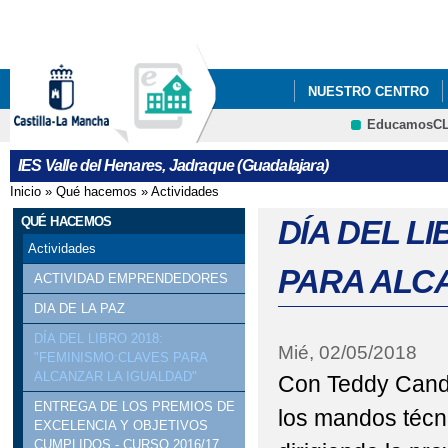
Pa
co
pri
NUESTRO CENTRO
EducamosC
CRFP
IES Valle del Henares, Jadraque (Guadalajara)
Inicio
»
Qué hacemos
»
Actividades
Se encuentra usted aquí
QUÉ HACEMOS
DÍA DEL LI
Actividades
PARA ALC
ACTIVIDAD EMPRENDEDORES
DIA DE LA PAZ
DÍA DEL LIBRO 2018:
Mié, 02/05/2018
"FEMINISMO:CLAVES PARA
ALCANZAR LA IGUALDAD"
Con Teddy Cande
ENTREGA DE LOS PREMIOS DE
los mandos técn
EXCELENCIA Y OBJETIVOS
CUMPLIDOS - CURSO 2016/17