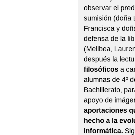
observar el pred
sumisión (doña E
Francisca y doña
defensa de la li
(Melibea, Lauren
después la lectu
filosóficos
a ca
alumnas de 4º d
Bachillerato, pa
apoyo de imágen
aportaciones q
hecho a la evol
informática.
Sigu