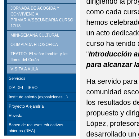
dirigiendo la pr
JORNADA DE ACOGIDA Y
como cada curso,
CONVIVENCIA
PRIMARIA/SECUNDARIA CURSO
hemos celebrad
17/18
un acto dedicado
MINI-SEMANA CULTURAL
curso ha tenido
OLIMPIADA FILOSÓFICA
"
Introducción a
TEATRO: El señor Ibrahim y las
flores del Corán
para alcanzar l
VISITA A AULA
Servicios
Ha servido para 
DÍA DEL LIBRO
comunidad escol
Instituto abierto (exposiciones...)
los resultados d
Proyecto Alejandría
propuesto y diri
Revista
López, profesora
Banco de recursos educativos
abiertos (REA)
desarrollado un 