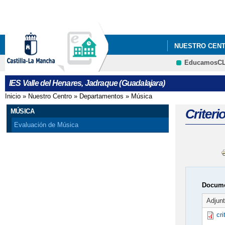
NUESTRO CEN
EducamosC
IES Valle del Henares, Jadraque (Guadalajara)
Inicio
»
Nuestro Centro
»
Departamentos
»
Música
Se encuentra usted aquí
Criteri
MÚSICA
Evaluación de Música
Docume
Adjun
cr