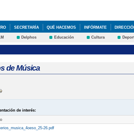
Pasar al
contenido
principal
TRO
SECRETARÍA
QUÉ HACEMOS
INFÓRMATE
DIRECCIÓ
LM
Delphos
Educación
Cultura
Depor
os de Música
ntación de interés:
to
iterios_musica_4oeso_25-26.pdf