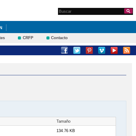
Search this site
Formulario de
búsqueda
N
tes
CRFP
Contacto
Tamaño
134.76 KB