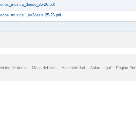
iterios_musica_3oeso_25-26.pdf
iterios_musica_1oy2oeso_25-26.pdf
ección de datos
Mapa del sitio
Accesibilidad
Aviso Legal
Página Prin