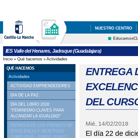
Pa
co
pri
NUESTRO CENTRO
EducamosC
CRFP
IES Valle del Henares, Jadraque (Guadalajara)
Inicio
»
Qué hacemos
»
Actividades
Se encuentra usted aquí
QUÉ HACEMOS
ENTREGA 
Actividades
EXCELENCI
ACTIVIDAD EMPRENDEDORES
DIA DE LA PAZ
DEL CURSO
DÍA DEL LIBRO 2018:
"FEMINISMO:CLAVES PARA
ALCANZAR LA IGUALDAD"
Mié, 14/02/2018
ENTREGA DE LOS PREMIOS DE
EXCELENCIA Y OBJETIVOS
El día 22 de dici
CUMPLIDOS - CURSO 2016/17