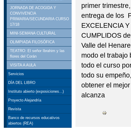
primer trimestre,
JORNADA DE ACOGIDA Y
CONVIVENCIA
entrega de los
PRIMARIA/SECUNDARIA CURSO
EXCELENCIA Y
17/18
MINI-SEMANA CULTURAL
CUMPLIDOS del 
OLIMPIADA FILOSÓFICA
Valle del Henare
TEATRO: El señor Ibrahim y las
modo el trabajo 
flores del Corán
todo el curso p
VISITA A AULA
todo su empeño,
Servicios
DÍA DEL LIBRO
obtener el mejor
Instituto abierto (exposiciones...)
alcanza
Proyecto Alejandría
Revista
Banco de recursos educativos
abiertos (REA)