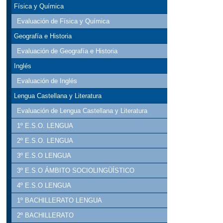
Física y Química
Evaluación de Física y Química
Geografía e Historia
Evaluación de Geografía e Historia
Inglés
Evaluación de Inglés
Lengua Castellana y Literatura
Evaluación de Lengua Castellana y Literatura
1º E.S.O. LENGUA
2º E.S.O. LENGUA
3º E.S.O LENGUA
3º E.S.O ÁMBITO SOCIOLINGÜÍSTICO
4º E.S.O LENGUA
1º BACHILLERATO LENGUA
2º BACHILLERATO