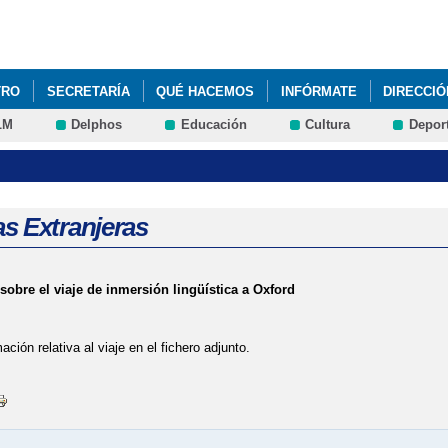
Pasar al
contenido
principal
TRO
SECRETARÍA
QUÉ HACEMOS
INFÓRMATE
DIRECCIÓ
LM
Delphos
Educación
Cultura
Depor
s Extranjeras
sobre el viaje de inmersión lingüística a Oxford
ación relativa al viaje en el fichero adjunto.