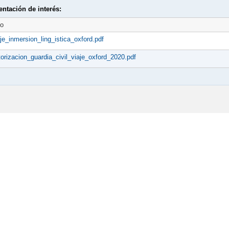
ntación de interés:
to
aje_inmersion_ling_istica_oxford.pdf
torizacion_guardia_civil_viaje_oxford_2020.pdf