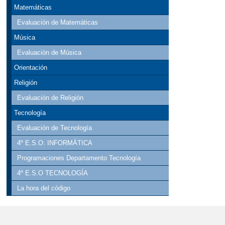
Matemáticas
Evaluación de Matemáticas
Música
Evaluación de Música
Orientación
Religión
Evaluación de Religión
Tecnología
Evaluación de Tecnología
4º E.S.O: INFORMÁTICA
Programaciones Departamento Tecnología
4º E.S.O TECNOLOGÍA
La hora del código