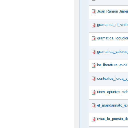
Juan Ramón Jimén
gramatica_el_verbo
gramatica_locucio
gramatica_valores
ha_literatura_evolu
contextos_lorca_y
unos_apuntes_sob
el_mandarinato_e
evau_la_poesia_de