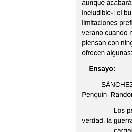
aunque acabará 
ineludible-: el 
limitaciones pre
verano cuando m
piensan con ning
ofrecen algunas
Ensayo:
SÁNCHEZ FE
Penguin Rando
Los pecios re
verdad, la guerra
cargarse de ra