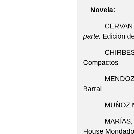
Novela:
CERVANT
parte.
Edición de
CHIRBES, R
Compactos
MENDOZA, 
Barral
MUÑOZ MOLI
MARÍAS, Ja
House Mondadori