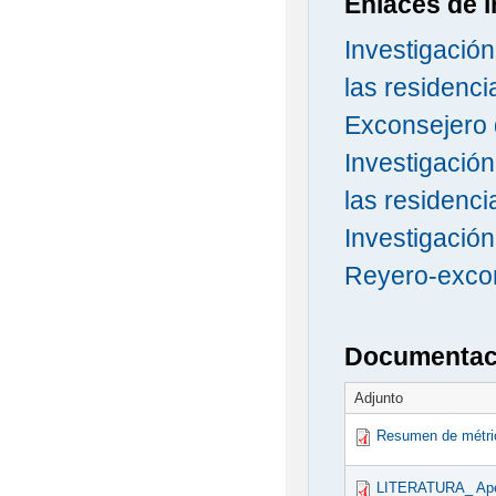
Enlaces de i
Investigació
las residenc
Exconsejero
Investigació
las residenc
Investigación
Reyero-excon
Documentaci
Adjunto
Resumen de métri
LITERATURA_ Apénd