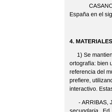
CASANOVA, J. 
España en el sig
4. MATERIALE
1) Se mantienen,
ortografía: bien
referencia del m
prefiere, utiliz
interactivo. Esta
- ARRIBAS, J
secundaria
. Ed