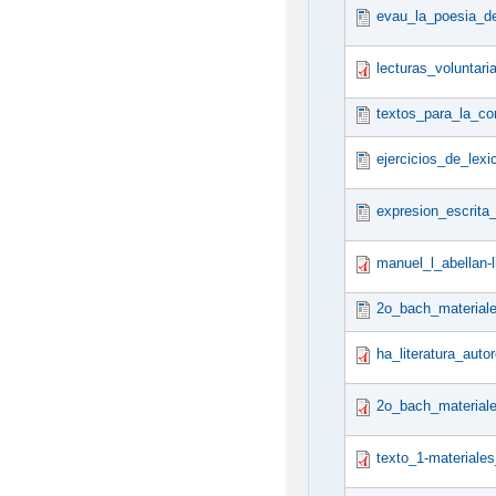
evau_la_poesia_de
lecturas_voluntari
textos_para_la_co
ejercicios_de_lex
expresion_escrita
manuel_l_abellan-
2o_bach_materiale
ha_literatura_aut
2o_bach_materiale
texto_1-materiales