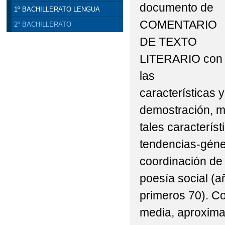
documento de
1º BACHILLERATO LENGUA
COMENTARIO
2º BACHILLERATO
DE TEXTO
LITERARIO con
las
características 
demostración, me
tales característ
tendencias-géner
coordinación de 
poesía social (a
primeros 70). C
media, aproxima