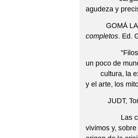
agudeza y precis
GOMÁ LANZÓ
completos
. Ed. 
"Filosofía so
un poco de mund
cultura, la expe
y el arte, los mi
JUDT, Ton
Las crisis ob
vivimos y, sobre