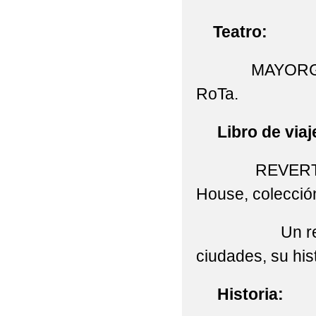
Teatro:
MAYORGA,
RoTa.
Libro de viaj
REVERTE
House, colección
Un retrato p
ciudades, su hist
Historia: