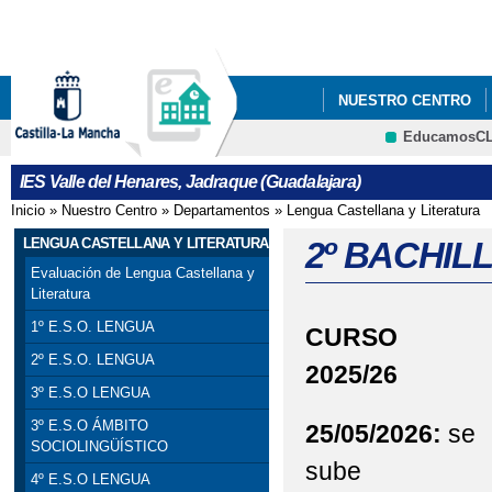
Pa
co
pri
NUESTRO CENTRO
EducamosC
CRFP
IES Valle del Henares, Jadraque (Guadalajara)
Inicio
»
Nuestro Centro
»
Departamentos
»
Lengua Castellana y Literatura
Se encuentra usted aquí
LENGUA CASTELLANA Y LITERATURA
2º BACHI
Evaluación de Lengua Castellana y
Literatura
1º E.S.O. LENGUA
CURSO
2º E.S.O. LENGUA
2025/26
3º E.S.O LENGUA
3º E.S.O ÁMBITO
25/05/2026:
se
SOCIOLINGÜÍSTICO
sube
4º E.S.O LENGUA