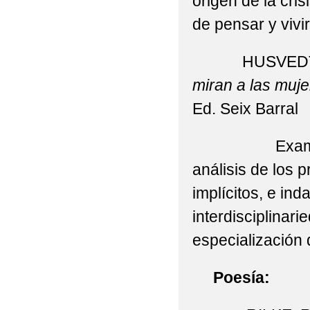
origen de la cri
de pensar y vivir
HUSVEDT, S
miran a las muje
Ed. Seix Barral
Examen de la 
análisis de los 
implícitos, e ind
interdisciplinari
especialización 
Poesía: