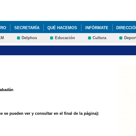
Pasar al
contenido
principal
TRO
SECRETARÍA
QUÉ HACEMOS
INFÓRMATE
DIRECCIÓ
LM
Delphos
Educación
Cultura
Depor
 Rabadán
se pueden ver y consultar en el final de la página):