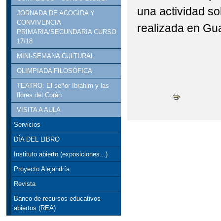
una actividad s
JORNADA DE ACOGIDA Y
CONVIVENCIA
realizada en Gua
PRIMARIA/SECUNDARIA CURSO
17/18
MINI-SEMANA CULTURAL
OLIMPIADA FILOSÓFICA
TEATRO: El señor Ibrahim y las
flores del Corán
VISITA A AULA
Servicios
DÍA DEL LIBRO
Instituto abierto (exposiciones...)
Proyecto Alejandría
Revista
Banco de recursos educativos
abiertos (REA)