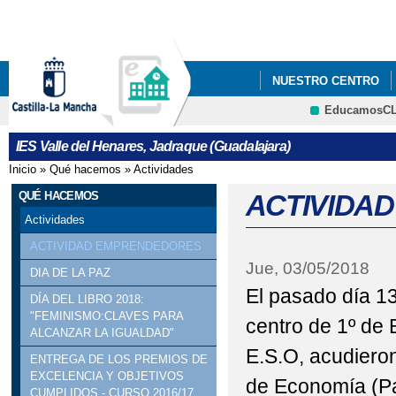
Pa
co
pri
NUESTRO CENTRO
EducamosC
CRFP
IES Valle del Henares, Jadraque (Guadalajara)
Inicio
»
Qué hacemos
»
Actividades
Se encuentra usted aquí
QUÉ HACEMOS
ACTIVIDA
Actividades
ACTIVIDAD EMPRENDEDORES
Jue, 03/05/2018
DIA DE LA PAZ
El pasado día 13
DÍA DEL LIBRO 2018:
"FEMINISMO:CLAVES PARA
centro de 1º de B
ALCANZAR LA IGUALDAD"
E.S.O, acudieron
ENTREGA DE LOS PREMIOS DE
EXCELENCIA Y OBJETIVOS
de Economía (Pa
CUMPLIDOS - CURSO 2016/17