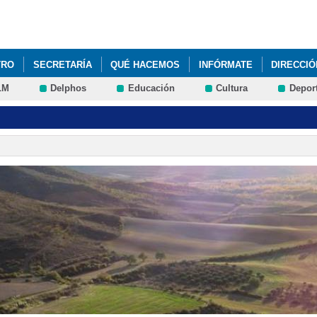
Pasar al
contenido
principal
TRO
SECRETARÍA
QUÉ HACEMOS
INFÓRMATE
DIRECCIÓ
LM
Delphos
Educación
Cultura
Depor