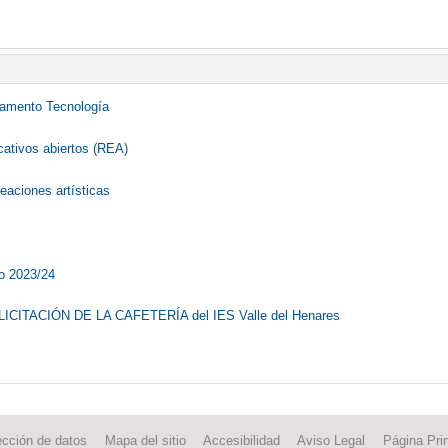
amento Tecnología
ativos abiertos (REA)
reaciones artísticas
o 2023/24
CITACIÓN DE LA CAFETERÍA del IES Valle del Henares
ección de datos
Mapa del sitio
Accesibilidad
Aviso Legal
Página Prin