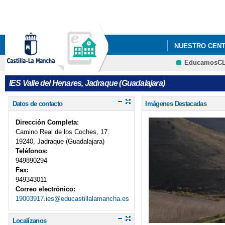
NUESTRO CEN
EducamosC
IES Valle del Henares, Jadraque (Guadalajara)
Datos de contacto
Imágenes Destacadas
Dirección Completa:
Camino Real de los Coches, 17.
19240, Jadraque (Guadalajara)
Teléfonos:
949890294
Fax:
949343011
Correo electrónico:
19003917.ies@educastillalamancha.es
Localízanos