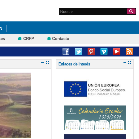
Search this site
Formulario de
búsqueda
N
tes
CRFP
Contacto
Enlaces de Interés