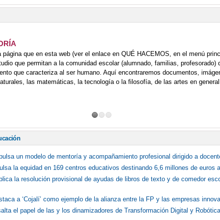
DRÍA
a página que en esta web (ver el enlace en QUÉ HACEMOS, en el menú princ
tudio que permitan a la comunidad escolar (alumnado, familias, profesorado) d
iento que caracteriza al ser humano. Aquí encontraremos documentos, imágen
turales, las matemáticas, la tecnología o la filosofía, de las artes en general.
ucación
mpulsa un modelo de mentoría y acompañamiento profesional dirigido a docent
lsa la equidad en 169 centros educativos destinando 6,6 millones de euros a 
blica la resolución provisional de ayudas de libros de texto y de comedor esc
staca a ‘Cojalí’ como ejemplo de la alianza entre la FP y las empresas innov
salta el papel de las y los dinamizadores de Transformación Digital y Robóti