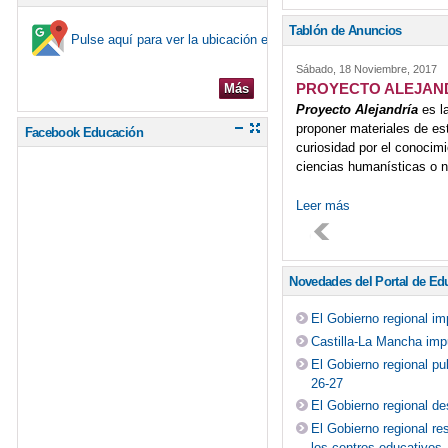
Tablón de Anuncios
Pulse aquí para ver la ubicación en el mapa
Sábado, 18 Noviembre, 2017
PROYECTO ALEJAN
Más
Proyecto Alejandría
es l
proponer materiales de es
Facebook Educación
curiosidad por el conocim
ciencias humanísticas o na
Leer más
Novedades del Portal de Ed
El Gobierno regional i
Castilla-La Mancha impu
El Gobierno regional pu
26-27
El Gobierno regional de
El Gobierno regional re
los centros educativos