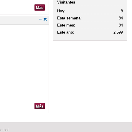
Visitantes
Más
Hoy:
8
Esta semana:
84
Este mes:
84
Este año:
2,599
Más
cipal