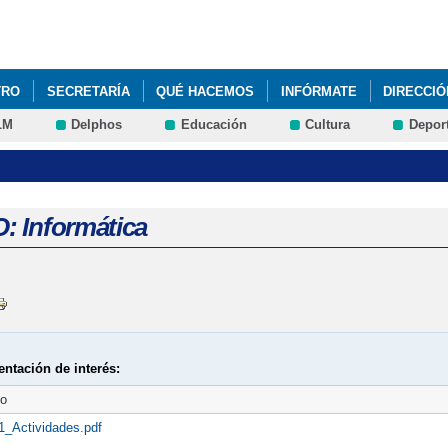
Pasar al
contenido
principal
TRO
SECRETARÍA
QUÉ HACEMOS
INFÓRMATE
DIRECCIÓ
LM
Delphos
Educación
Cultura
Depor
O: Informática
ntación de interés:
to
1_Actividades.pdf