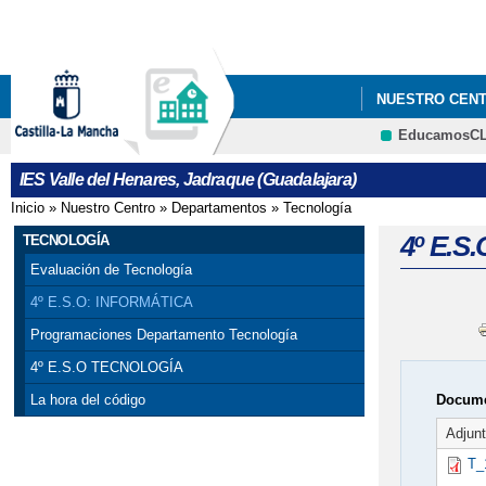
NUESTRO CEN
EducamosC
IES Valle del Henares, Jadraque (Guadalajara)
Inicio
»
Nuestro Centro
»
Departamentos
»
Tecnología
Se encuentra usted aquí
4º E.S.
TECNOLOGÍA
Evaluación de Tecnología
4º E.S.O: INFORMÁTICA
Programaciones Departamento Tecnología
4º E.S.O TECNOLOGÍA
Docume
La hora del código
Adjun
T_