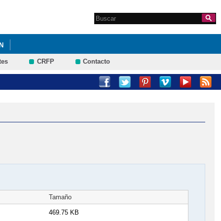
Search this site
Formulario de
búsqueda
N
tes
CRFP
Contacto
Tamaño
469.75 KB